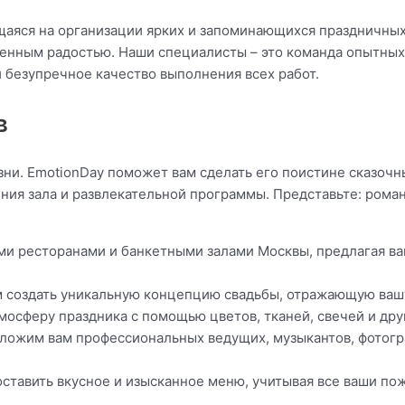
щаяся на организации ярких и запоминающихся праздничных
енным радостью. Наши специалисты – это команда опытных
 безупречное качество выполнения всех работ.
в
зни. EmotionDay поможет вам сделать его поистине сказочн
ния зала и развлекательной программы. Представьте: рома
и ресторанами и банкетными залами Москвы, предлагая в
 создать уникальную концепцию свадьбы, отражающую вашу
осферу праздника с помощью цветов, тканей, свечей и дру
ожим вам профессиональных ведущих, музыкантов, фотогра
ставить вкусное и изысканное меню, учитывая все ваши по